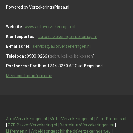
Powered by VerzekeringsPlaza.nl
Website
:
www.autoverzekeringen.nl
Klantenportaal
:
autoverzekeringen.polismap.nl
E-mailadres
:
service@autoverzekeringen.nl
Telefoon
: 0900-0266 (
gebruikelijke belkosten
)
Postadres :
Postbus 1244, 3260 AE Oud-Beijerland
Meer contactinformatie
AutoVerzekeringen.nl
|
MotorVerzekeringen.nl
|
Zorg-Premies.nl
|
ZZP PakketVerzekering.nl
|
BestelautoVerzekeringen.eu
|
Lijfrenten.nl
|
ArbeidsongeschiktheidsVerzekeringen.eu
|