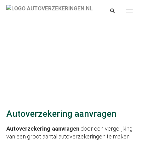
Spring
naar
Toon/verberg
Toon/
hoofd-
zoekbalk
navig
inhoud
Autoverzekering aanvragen
Autoverzekering aanvragen
door een vergelijking
van een groot aantal autoverzekeringen te maken.