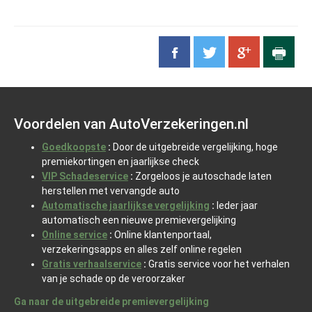
Voordelen van AutoVerzekeringen.nl
Goedkoopste
:
Door de uitgebreide vergelijking, hoge
premiekortingen en jaarlijkse check
VIP Schadeservice
:
Zorgeloos je autoschade laten
herstellen met vervangde auto
Automatische jaarlijkse vergelijking
:
Ieder jaar
automatisch een nieuwe premievergelijking
Online service
:
Online klantenportaal,
verzekeringsapps en alles zelf online regelen
Gratis verhaalservice
:
Gratis service voor het verhalen
van je schade op de veroorzaker
Ga naar de uitgebreide premievergelijking