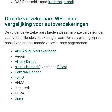
DAS Rechtsbijstand (
rechtsbijstand
)
Directe verzekeraars
WEL
in de
vergelijking
voor autoverzekeringen
De volgende verzekeraars bieden wij aan in onze vergelijkingen
voor verschillende verzekeringen aan. Per verzekering zijn een
aantal van onderstaande verzekeraars opgenomen.
ABN AMRO Verzekeringen
Aegon
Allianz Direct
a.s.r. ik kies zelf
(voorheen
Ditzo
)
Centraal Beheer
FBTO
HEMA
Inshared
OHRA
Unive