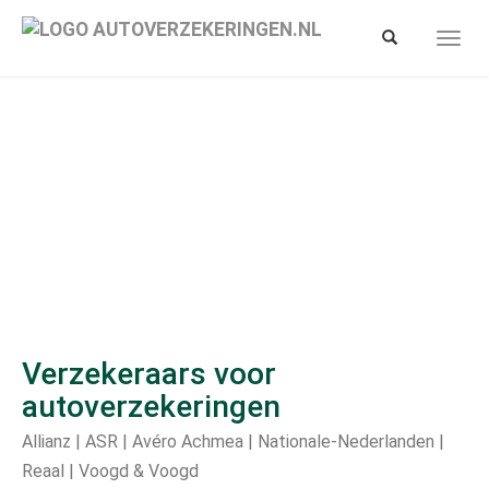
Spring
naar
Toon/verberg
Toon/
hoofd-
zoekbalk
navig
inhoud
Verzekeraars voor
autoverzekeringen
Allianz | ASR | Avéro Achmea | Nationale-Nederlanden |
Reaal | Voogd & Voogd