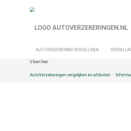
Spring
naar
hoofd-
inhoud
AUTOVERZEKERING VERGELIJKEN
VERGELIJK
U ben hier:
AutoVerzekeringen vergelijken en afsluiten
Informa