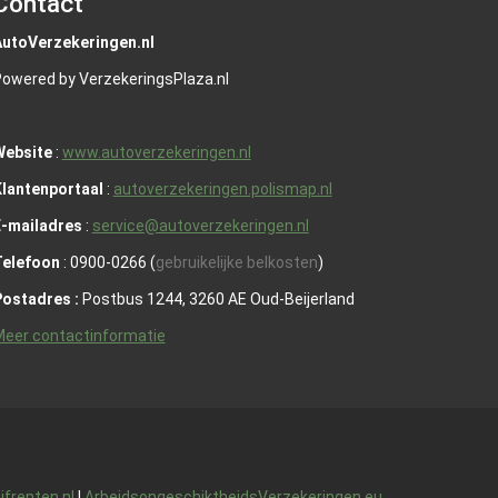
Contact
utoVerzekeringen.nl
owered by VerzekeringsPlaza.nl
Website
:
www.autoverzekeringen.nl
lantenportaal
:
autoverzekeringen.polismap.nl
E-mailadres
:
service@autoverzekeringen.nl
Telefoon
: 0900-0266 (
gebruikelijke belkosten
)
Postadres :
Postbus 1244, 3260 AE Oud-Beijerland
eer contactinformatie
ijfrenten.nl
|
ArbeidsongeschiktheidsVerzekeringen.eu