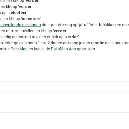
in en klik op '
verder
'.
en klik op '
verder
'
k op '
selecteer
'
en klik op '
selecteer
'
aanvullende dekkingen
door per dekking op 'ja' of 'nee' te klikken en en kl
en correct invullen en klik op '
verder
'
lledig en correct invullen en klik op '
verder
'
 ieder geval binnen 1 tot 2 dagen ontvang je een reactie op je aanvra
 online
PolisMap
en kun je de
PolisMap App
gebruiken