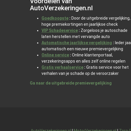
Voordelen van
AutoVerzekeringen.nl
Goedkoopste
:
Door de uitgebreide vergelijking,
hoge premiekortingen en jaarlijkse check
VIP Schadeservice
:
Zorgeloos je autoschade
laten herstellen met vervangde auto
Automatische jaarlijkse vergelijking
:
Ieder jaa
automatisch een nieuwe premievergelijking
Online service
:
Online klantenportaal,
verzekeringsapps en alles zelf online regelen
Gratis verhaalservice
:
Gratis service voor het
verhalen van je schade op de veroorzaker
Ga naar de uitgebreide premievergelijking
AutoVerzekeringen.nl
|
MotorVerzekeringen.nl
|
Zorg-P