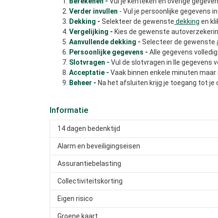
Berekenen -
Vul je kenteken en overige gegevens 
Verder invullen
- Vul je persoonlijke gegevens in 
Dekking -
Selekteer de gewenste
dekking
en kli
Vergelijking -
Kies de gewenste autoverzekering 
Aanvullende dekking -
Selecteer de gewenste
Persoonlijke gegevens -
Alle gegevens volledig 
Slotvragen -
Vul de slotvragen in lle gegevens vo
Acceptatie -
Vaak binnen enkele minuten maar in
Beheer -
Na het afsluiten krijg je toegang tot je
Informatie
14 dagen bedenktijd
Alarm en beveiligingseisen
Assurantiebelasting
Collectiviteitskorting
Eigen risico
Groene kaart