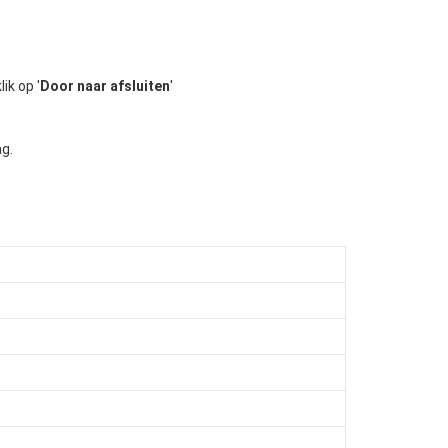
ik op '
Door naar afsluiten
'
ag.