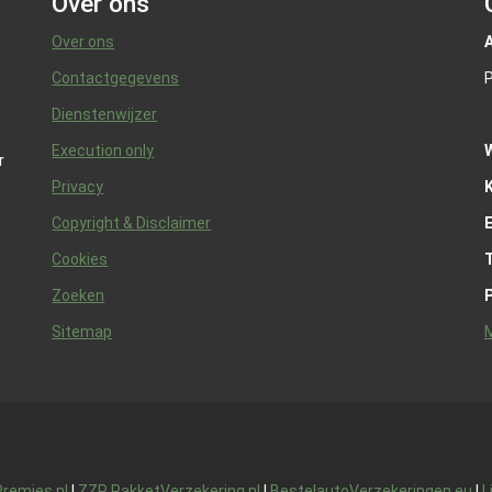
Over ons
Over ons
A
Contactgegevens
P
Dienstenwijzer
Execution only
r
Privacy
K
Copyright & Disclaimer
Cookies
Zoeken
Sitemap
M
remies.nl
|
ZZP PakketVerzekering.nl
|
BestelautoVerzekeringen.eu
|
L