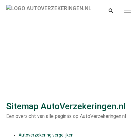
Spring
naar
Toon/verberg
Toon/
hoofd-
zoekbalk
navig
inhoud
Sitemap AutoVerzekeringen.nl
Een overzicht van alle pagina's op AutoVerzekeringen.nl
Autoverzekering vergelijken