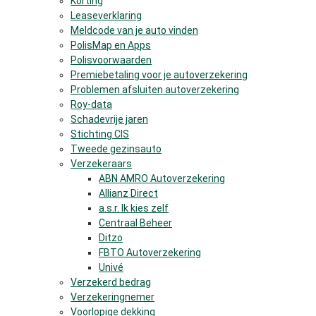
Korting
Leaseverklaring
Meldcode van je auto vinden
PolisMap en Apps
Polisvoorwaarden
Premiebetaling voor je autoverzekering
Problemen afsluiten autoverzekering
Roy-data
Schadevrije jaren
Stichting CIS
Tweede gezinsauto
Verzekeraars
ABN AMRO Autoverzekering
Allianz Direct
a.s.r. Ik kies zelf
Centraal Beheer
Ditzo
FBTO Autoverzekering
Univé
Verzekerd bedrag
Verzekeringnemer
Voorlopige dekking