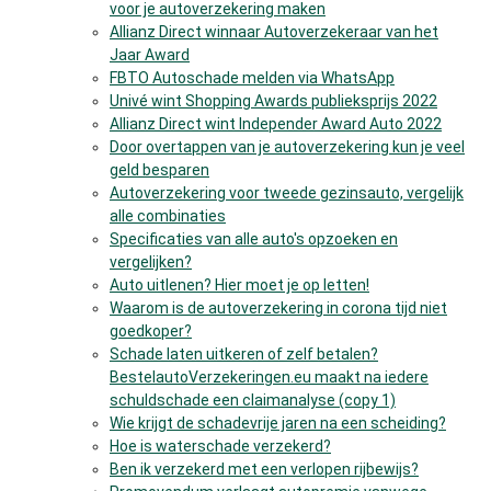
voor je autoverzekering maken
Allianz Direct winnaar Autoverzekeraar van het
Jaar Award
FBTO Autoschade melden via WhatsApp
Univé wint Shopping Awards publieksprijs 2022
Allianz Direct wint Independer Award Auto 2022
Door overtappen van je autoverzekering kun je veel
geld besparen
Autoverzekering voor tweede gezinsauto, vergelijk
alle combinaties
Specificaties van alle auto's opzoeken en
vergelijken?
Auto uitlenen? Hier moet je op letten!
Waarom is de autoverzekering in corona tijd niet
goedkoper?
Schade laten uitkeren of zelf betalen?
BestelautoVerzekeringen.eu maakt na iedere
schuldschade een claimanalyse (copy 1)
Wie krijgt de schadevrije jaren na een scheiding?
Hoe is waterschade verzekerd?
Ben ik verzekerd met een verlopen rijbewijs?