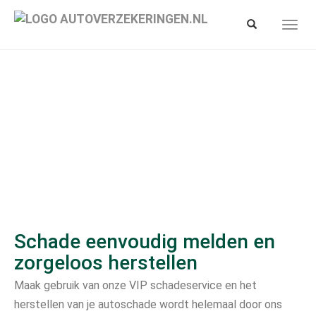
Spring
naar
Toon/verberg
Toon/
hoofd-
zoekbalk
navig
inhoud
Schade eenvoudig melden en
zorgeloos herstellen
Maak gebruik van onze VIP schadeservice en het
herstellen van je autoschade wordt helemaal door ons