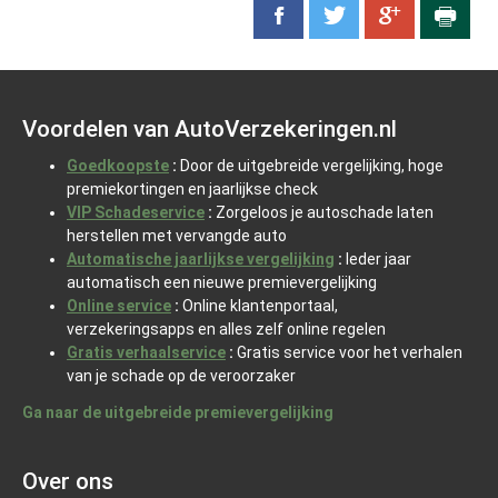
Voordelen van AutoVerzekeringen.nl
Goedkoopste
:
Door de uitgebreide vergelijking, hoge
premiekortingen en jaarlijkse check
VIP Schadeservice
:
Zorgeloos je autoschade laten
herstellen met vervangde auto
Automatische jaarlijkse vergelijking
:
Ieder jaar
automatisch een nieuwe premievergelijking
Online service
:
Online klantenportaal,
verzekeringsapps en alles zelf online regelen
Gratis verhaalservice
:
Gratis service voor het verhalen
van je schade op de veroorzaker
Ga naar de uitgebreide premievergelijking
Over ons