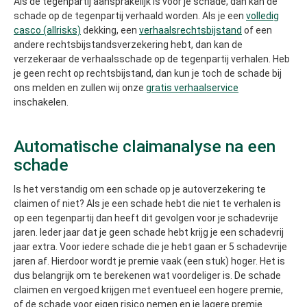
Als de tegenpartij aansprakelijk is voor je schade, dan kan de
schade op de tegenpartij verhaald worden. Als je een
volledig
casco (allrisks)
dekking, een
verhaalsrechtsbijstand
of een
andere rechtsbijstandsverzekering hebt, dan kan de
verzekeraar de verhaalsschade op de tegenpartij verhalen. Heb
je geen recht op rechtsbijstand, dan kun je toch de schade bij
ons melden en zullen wij onze
gratis verhaalservice
inschakelen.
Automatische claimanalyse na een
schade
Is het verstandig om een schade op je autoverzekering te
claimen of niet? Als je een schade hebt die niet te verhalen is
op een tegenpartij dan heeft dit gevolgen voor je schadevrije
jaren. Ieder jaar dat je geen schade hebt krijg je een schadevrij
jaar extra. Voor iedere schade die je hebt gaan er 5 schadevrije
jaren af. Hierdoor wordt je premie vaak (een stuk) hoger. Het is
dus belangrijk om te berekenen wat voordeliger is. De schade
claimen en vergoed krijgen met eventueel een hogere premie,
of de schade voor eigen risico nemen en je lagere premie