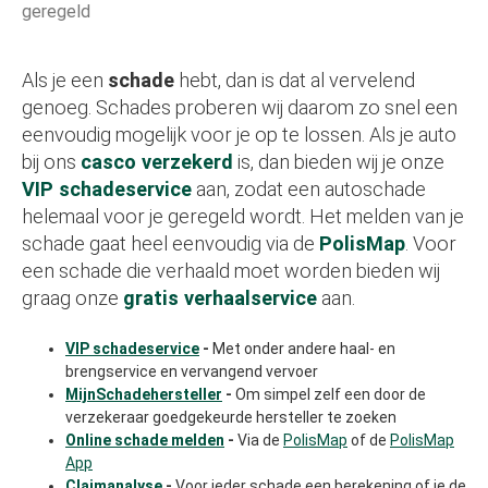
geregeld
Als je een
schade
hebt, dan is dat al vervelend
genoeg. Schades proberen wij daarom zo snel een
eenvoudig mogelijk voor je op te lossen. Als je auto
bij ons
casco verzekerd
is, dan bieden wij je onze
VIP schadeservice
aan, zodat een autoschade
helemaal voor je geregeld wordt. Het melden van je
schade gaat heel eenvoudig via de
PolisMap
. Voor
een schade die verhaald moet worden bieden wij
graag onze
gratis verhaalservice
aan.
VIP schadeservice
-
Met onder andere haal- en
brengservice en vervangend vervoer
MijnSchadehersteller
-
Om simpel zelf een door de
verzekeraar goedgekeurde hersteller te zoeken
Online schade melden
-
Via de
PolisMap
of de
PolisMap
App
Claimanalyse
-
Voor ieder schade een berekening of je de