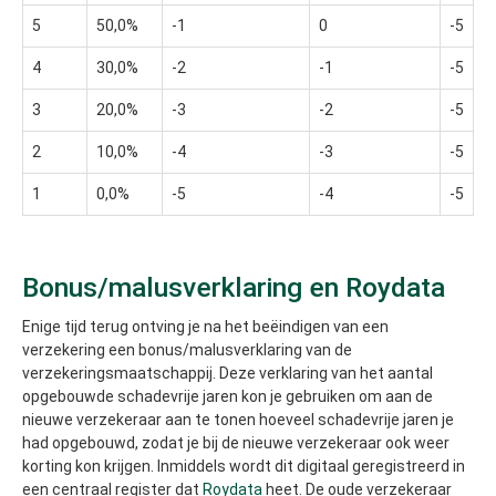
5
50,0%
-1
0
-5
4
30,0%
-2
-1
-5
3
20,0%
-3
-2
-5
2
10,0%
-4
-3
-5
1
0,0%
-5
-4
-5
Bonus/malusverklaring en Roydata
Enige tijd terug ontving je na het beëindigen van een
verzekering een bonus/malusverklaring van de
verzekeringsmaatschappij. Deze verklaring van het aantal
opgebouwde schadevrije jaren kon je gebruiken om aan de
nieuwe verzekeraar aan te tonen hoeveel schadevrije jaren je
had opgebouwd, zodat je bij de nieuwe verzekeraar ook weer
korting kon krijgen. Inmiddels wordt dit digitaal geregistreerd in
een centraal register dat
Roydata
heet. De oude verzekeraar