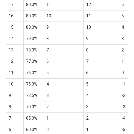
17
80,0%
11
12
6
16
80,0%
10
11
5
15
80,0%
9
10
4
14
79,0%
8
9
3
13
78,0%
7
8
2
12
77,0%
6
7
1
11
76,0%
5
6
0
10
75,0%
4
5
-1
9
72,5%
3
4
-2
8
70,0%
2
3
-3
7
65,0%
1
2
-4
6
60,0%
0
1
-5