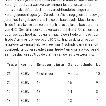
kortingstabel voor autoverzekeringen. Iedere verzekeraar
hanteert dezelfde tabel maat verschillende kortingen en
kortingspercentages (zie 2e kolom). Als je nog geen schadevrije
jaren hebt opgebouwd start je op de basistrede. Meestal is dit
trede 6 en start je dus op een korting op de bruto basispremie
van 40%. Ook dit is per verzekeraar verschillend. Als je een jaar
geen schade hebt gehad ga je in jaar 2 een trede omhoog naar
trede 7 en krijg je bijvoorbeeld 50% korting op de premie van
je autoverzekering. Hebt je in een jaar 1 schade dan val je in dit
voorbeeld terug van trede 6 naar trede 1 en krijg je bijvoorbeeld
een toeslag van 25% op de premie van uw autoverzekering.
Trede
Korting
Schadevrije jaren
Zonder schade
Na 1 
21
80,0%
15 of meer
+1 jaar
10
20
80,0%
14
15
9
19
80,0%
13
14
8
18
80,0%
12
13
7