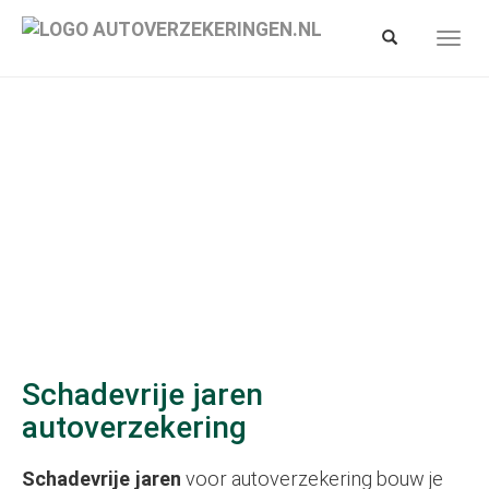
Spring
naar
Toon/verberg
Toon/
hoofd-
zoekbalk
navig
inhoud
Schadevrije jaren
autoverzekering
Schadevrije jaren
voor autoverzekering bouw je