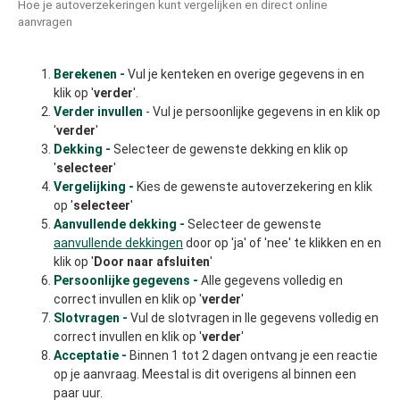
Hoe je autoverzekeringen kunt vergelijken en direct online
aanvragen
Berekenen -
Vul je kenteken en overige gegevens in en
klik op '
verder
'.
Verder invullen
- Vul je persoonlijke gegevens in en klik op
'
verder
'
Dekking -
Selecteer de gewenste dekking en klik op
'
selecteer
'
Vergelijking -
Kies de gewenste autoverzekering en klik
op '
selecteer
'
Aanvullende dekking -
Selecteer de gewenste
aanvullende dekkingen
door op 'ja' of 'nee' te klikken en en
klik op '
Door naar afsluiten
'
Persoonlijke gegevens -
Alle gegevens volledig en
correct invullen en klik op '
verder
'
Slotvragen -
Vul de slotvragen in lle gegevens volledig en
correct invullen en klik op '
verder
'
Acceptatie -
Binnen 1 tot 2 dagen ontvang je een reactie
op je aanvraag. Meestal is dit overigens al binnen een
paar uur.