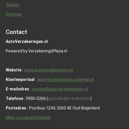
Zoeken
Sitemap
Contact
AutoVerzekeringen.nl
Powered by VerzekeringsPlaza.nl
Website
:
www.autoverzekeringen.nl
Klantenportaal
:
autoverzekeringen.polismap.nl
E-mailadres
:
service@autoverzekeringen.nl
Telefoon
: 0900-0266 (
gebruikelijke belkosten
)
Postadres :
Postbus 1244, 3260 AE Oud-Beijerland
Meer contactinformatie