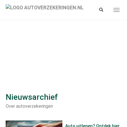
Spring
naar
Toon/verberg
Toon/
hoofd-
zoekbalk
navig
inhoud
Nieuwsarchief
Over autoverzekeringen
Auto uitlenen? Ontdek hier