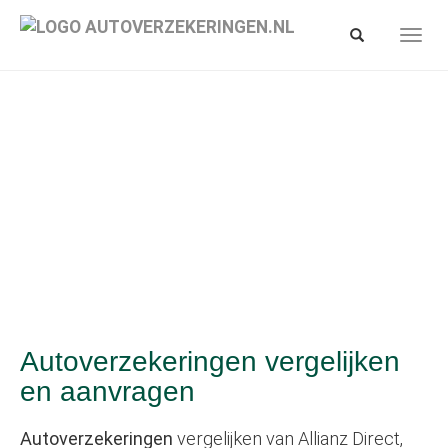
Spring
naar
Toon/verberg
Toon/
zoekbalk
hoofd-
navig
inhoud
Autoverzekeringen vergelijken
en aanvragen
Autoverzekeringen
vergelijken van Allianz Direct,