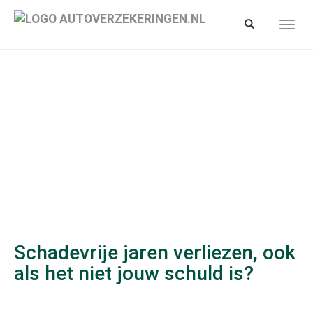
Spring
naar
Toon/verberg
Toon/
hoofd-
zoekbalk
navig
inhoud
Schadevrije jaren verliezen, ook
als het niet jouw schuld is?