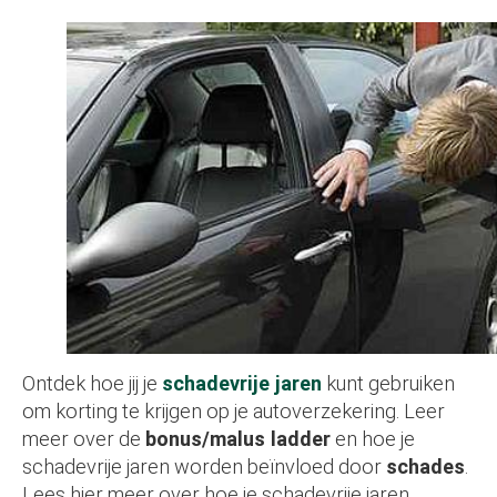
Ontdek hoe jij je
schadevrije jaren
kunt gebruiken
om korting te krijgen op je autoverzekering. Leer
meer over de
bonus/malus ladder
en hoe je
schadevrije jaren worden beïnvloed door
schades
.
Lees hier meer over hoe je schadevrije jaren