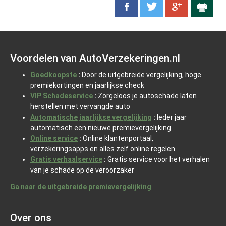
Voordelen van AutoVerzekeringen.nl
Goedkoopste
:
Door de uitgebreide vergelijking, hoge
premiekortingen en jaarlijkse check
VIP Schadeservice
:
Zorgeloos je autoschade laten
herstellen met vervangde auto
Automatische jaarlijkse vergelijking
:
Ieder jaar
automatisch een nieuwe premievergelijking
Online service
:
Online klantenportaal,
verzekeringsapps en alles zelf online regelen
Gratis verhaalservice
:
Gratis service voor het verhalen
van je schade op de veroorzaker
Ga naar de uitgebreide premievergelijking
Over ons