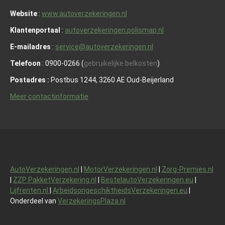
Website
:
www.autoverzekeringen.nl
Klantenportaal
:
autoverzekeringen.polismap.nl
E-mailadres
:
service@autoverzekeringen.nl
Telefoon
: 0900-0266 (
gebruikelijke belkosten
)
Postadres :
Postbus 1244, 3260 AE Oud-Beijerland
Meer contactinformatie
AutoVerzekeringen.nl
|
MotorVerzekeringen.nl
|
Zorg-Premies.nl
|
ZZP PakketVerzekering.nl
|
BestelautoVerzekeringen.eu
|
Lijfrenten.nl
|
ArbeidsongeschiktheidsVerzekeringen.eu
|
Onderdeel van
VerzekeringsPlaza.nl