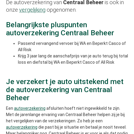
De autoverzekering van
Centraal Beheer
is ook in
onze
vergelijking
opgenomen.
Belangrijkste pluspunten
autoverzekering Centraal Beheer
Passend vervangend vervoer bij WA en Beperkt Casco of
All Risk
Krijg 3 jaar lang de aanschafprijs van je auto terug bij total
loss en diefstal bij WA en Beperkt Casco of All Risk
Je verzekert je auto uitstekend met
de autoverzekering van Centraal
Beheer
Een
autoverzekering
afsluiten hoeft niet ingewikkeld te zijn.
Met de jarenlange ervaring van Centraal Beheer helpen zij je bij
het vergelijken van de verzekeringen. Zo heb je een
autoverzekering
die past bij je situatie en betaal je nooit teveel.
Maar belangrijker nog, Centraal Beheer is er voor je als dat nodig