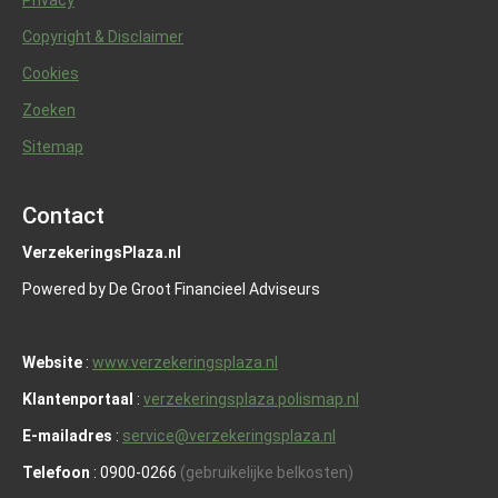
Privacy
Copyright & Disclaimer
Cookies
Zoeken
Sitemap
Contact
VerzekeringsPlaza.nl
Powered by De Groot Financieel Adviseurs
Website
:
www.verzekeringsplaza.nl
Klantenportaal
:
verzekeringsplaza.polismap.nl
E-mailadres
:
service@verzekeringsplaza.nl
Telefoon
: 0900-0266
(gebruikelijke belkosten)