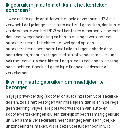
Ik gebruik mijn auto niet, kan ik het kenteken
schorsen?
Twee auto’s op de oprit terwijl het hele gezin thuis zit? Als je
verwacht dat je lange tijd je auto niet zult gebruiken, dan kun je
via de website van het RDW het kenteken schorsen. Je betaalt
dan geen wegenbelasting en bent niet langer verplicht een
autoverzekering te hebben. Let wel goed op: een
autoverzekering beschermt niet alleen tegen schade door
aanrijdingen, maar ook tegen diefstal of vandalisme. Je kunt
ook met een auto die stilstaat nog steeds een casco-dekking
nodig hebben. Check dit goed bij je financieel adviseur of
verzekeraar.
Ik wil mijn auto gebruiken om maaltijden te
bezorgen.
Ga je je privévoertuig (scooter of auto) inzetten voor zakelijke
doelen, zoals het bezorgen van maaltijden, dan is er in de regel
géén dekking. Vrijwel alle polisvoorwaarden van auto- en
scooterverzekeringen sluiten zakelijk of bedrijfsmatig gebruik
uit. Een aantal verzekeraars heeft aangegeven een tijdelijke
uitzondering te maken. Als je deze voertuigen toch in wilt