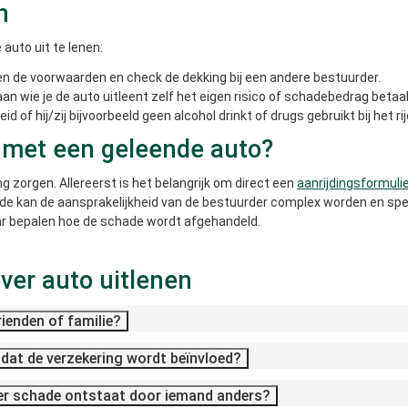
n
 auto uit te lenen:
s en de voorwaarden en check de dekking bij een andere bestuurder.
an wie je de auto uitleent zelf het eigen risico of schadebedrag betaal
id of hij/zij bijvoorbeeld geen alcohol drinkt of drugs gebruikt bij het r
l met een geleende auto?
 zorgen. Allereerst is het belangrijk om direct een
aanrijdingsformuli
hade kan de aansprakelijkheid van de bestuurder complex worden en spee
ar bepalen hoe de schade wordt afgehandeld.
ver auto uitlenen
rienden of familie?
r dat de verzekering wordt beïnvloed?
s er schade ontstaat door iemand anders?