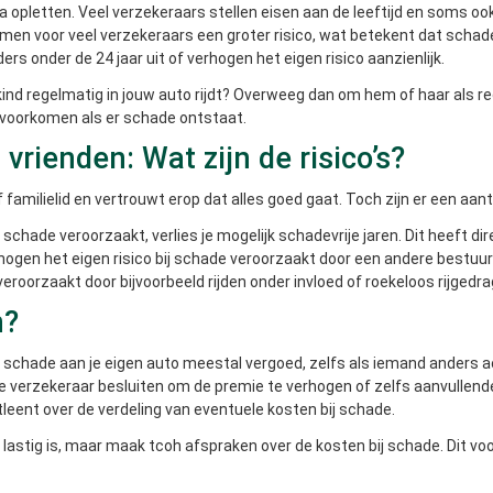
ra opletten. Veel verzekeraars stellen eisen aan de leeftijd en soms ook 
ormen voor veel verzekeraars een groter risico, wat betekent dat sc
rs onder de 24 jaar uit of verhogen het eigen risico aanzienlijk.
kind regelmatig in jouw auto rijdt? Overweeg dan om hem of haar als r
voorkomen als er schade ontstaat.
vrienden: Wat zijn de risico’s?
f familielid en vertrouwt erop dat alles goed gaat. Toch zijn er een aant
 schade veroorzaakt, verlies je mogelijk schadevrije jaren. Dit heeft dir
ogen het eigen risico bij schade veroorzaakt door een andere bestuu
 veroorzaakt door bijvoorbeeld rijden onder invloed of roekeloos rijged
n?
or schade aan je eigen auto meestal vergoed, zelfs als iemand anders 
e verzekeraar besluiten om de premie te verhogen of zelfs aanvullend
eent over de verdeling van eventuele kosten bij schade.
it lastig is, maar maak tcoh afspraken over de kosten bij schade. Dit v