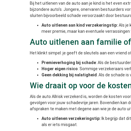
Bij het uitlenen van de auto aan je kind is het even ext
bijzondere auto's. Jongere, onervaren bestuurders v
sluiten bijvoorbeeld schade veroorzaakt door bestuurde
Auto uitlenen aan kind verzekeringstip:
Als je 
meer premie, maar kan eventuele verrassingen 
Auto uitlenen aan familie of 
Het klinkt simpel: je geeft de sleutels aan een vriend o
Premieverhoging bij schade
: Als de bestuurder
Hoger eigen risico
: Sommige verzekeraars verh
Geen dekking bij nalatigheid
: Als de schade is
Wie draait op voor de koste
Als de auto Allrisk verzekerd is, worden de kosten vo
gevolgen voor jouw schadevrije jaren. Bovendien kan d
afspraken te maken met degene aan wie je de auto uitl
Auto uitlenen verzekeringstip:
Ik begrijp dat d
als er iets misgaat.