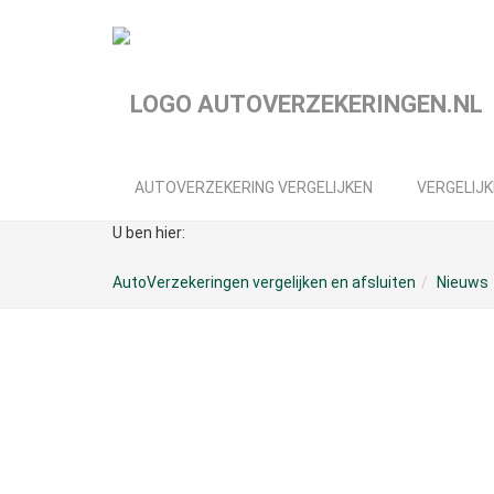
Spring
naar
hoofd-
inhoud
AUTOVERZEKERING VERGELIJKEN
VERGELIJK
U ben hier:
AutoVerzekeringen vergelijken en afsluiten
Nieuws