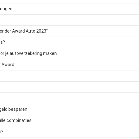
eringen
depender Award Auto 2023"
is?
oor je autoverzekering maken
r Award
 geld besparen
alle combinaties
n?