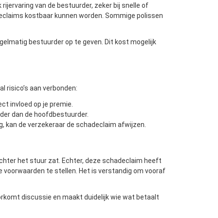
rijervaring van de bestuurder, zeker bij snelle of
hadeclaims kostbaar kunnen worden. Sommige polissen
egelmatig bestuurder op te geven. Dit kost mogelijk
al risico’s aan verbonden:
ect invloed op je premie.
rder dan de hoofdbestuurder.
rag, kan de verzekeraar de schadeclaim afwijzen.
achter het stuur zat. Echter, deze schadeclaim heeft
e voorwaarden te stellen. Het is verstandig om vooraf
oorkomt discussie en maakt duidelijk wie wat betaalt