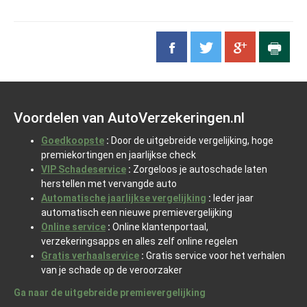
Voordelen van AutoVerzekeringen.nl
Goedkoopste
:
Door de uitgebreide vergelijking, hoge
premiekortingen en jaarlijkse check
VIP Schadeservice
:
Zorgeloos je autoschade laten
herstellen met vervangde auto
Automatische jaarlijkse vergelijking
:
Ieder jaar
automatisch een nieuwe premievergelijking
Online service
:
Online klantenportaal,
verzekeringsapps en alles zelf online regelen
Gratis verhaalservice
:
Gratis service voor het verhalen
van je schade op de veroorzaker
Ga naar de uitgebreide premievergelijking