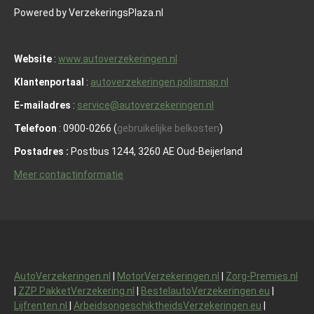
Powered by VerzekeringsPlaza.nl
Website
:
www.autoverzekeringen.nl
Klantenportaal
:
autoverzekeringen.polismap.nl
E-mailadres
:
service@autoverzekeringen.nl
Telefoon
: 0900-0266 (
gebruikelijke belkosten
)
Postadres :
Postbus 1244, 3260 AE Oud-Beijerland
Meer contactinformatie
AutoVerzekeringen.nl
|
MotorVerzekeringen.nl
|
Zorg-Premies.nl
|
ZZP PakketVerzekering.nl
|
BestelautoVerzekeringen.eu
|
Lijfrenten.nl
|
ArbeidsongeschiktheidsVerzekeringen.eu
|