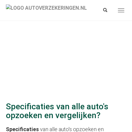
Spring
naar
Toon/verberg
Toon/
hoofd-
zoekbalk
navig
inhoud
Specificaties van alle auto's
opzoeken en vergelijken?
Specificaties
van alle auto's opzoeken en