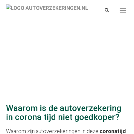
Spring
naar
Toon/verberg
Toon/
hoofd-
zoekbalk
navig
inhoud
Waarom is de autoverzekering
in corona tijd niet goedkoper?
Waarom zijn autoverzekeringen in deze
coronatijd