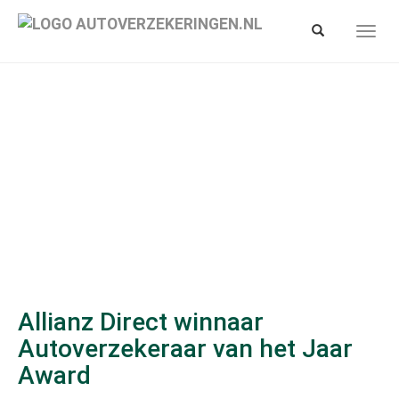
Spring
naar
Toon/verberg
Toon/
hoofd-
zoekbalk
navig
inhoud
Allianz Direct winnaar
Autoverzekeraar van het Jaar
Award