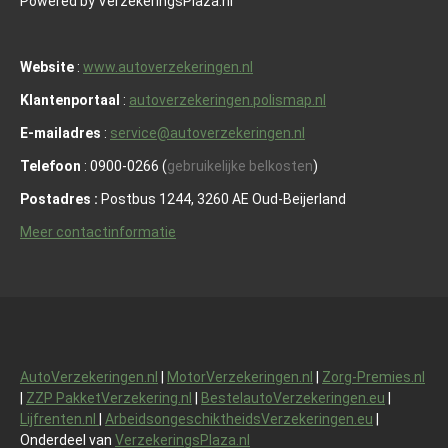
Powered by VerzekeringsPlaza.nl
Website
:
www.autoverzekeringen.nl
Klantenportaal
:
autoverzekeringen.polismap.nl
E-mailadres
:
service@autoverzekeringen.nl
Telefoon
: 0900-0266 (
gebruikelijke belkosten
)
Postadres :
Postbus 1244, 3260 AE Oud-Beijerland
Meer contactinformatie
AutoVerzekeringen.nl
|
MotorVerzekeringen.nl
|
Zorg-Premies.nl
|
ZZP PakketVerzekering.nl
|
BestelautoVerzekeringen.eu
|
Lijfrenten.nl
|
ArbeidsongeschiktheidsVerzekeringen.eu
|
Onderdeel van
VerzekeringsPlaza.nl