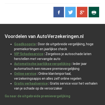
Voordelen van AutoVerzekeringen.nl
Goedkoopste
:
Door de uitgebreide vergelijking, hoge
premiekortingen en jaarlijkse check
VIP Schadeservice
:
Zorgeloos je autoschade laten
herstellen met vervangde auto
Automatische jaarlijkse vergelijking
:
Ieder jaar
automatisch een nieuwe premievergelijking
Online service
:
Online klantenportaal,
verzekeringsapps en alles zelf online regelen
Gratis verhaalservice
:
Gratis service voor het verhalen
van je schade op de veroorzaker
Ga naar de uitgebreide premievergelijking